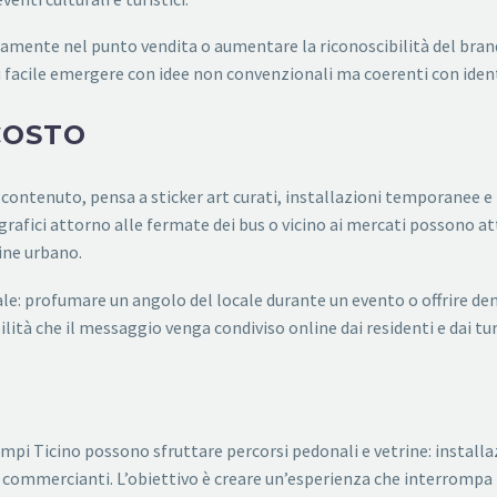
amente nel punto vendita o aumentare la riconoscibilità del brand s
ù facile emergere con idee non convenzionali ma coerenti con identi
COSTO
 contenuto, pensa a sticker art curati, installazioni temporanee 
i grafici attorno alle fermate dei bus o vicino ai mercati possono a
ine urbano.
le: profumare un angolo del locale durante un evento o offrire dem
tà che il messaggio venga condiviso online dai residenti e dai tur
empi Ticino possono sfruttare percorsi pedonali e vetrine: instal
commercianti. L’obiettivo è creare un’esperienza che interrompa l