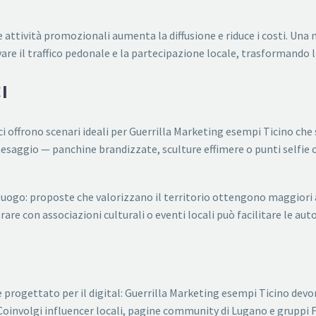
e attività promozionali aumenta la diffusione e riduce i costi. Un
are il traffico pedonale e la partecipazione locale, trasformando la
I
ici offrono scenari ideali per Guerrilla Marketing esempi Ticino che 
esaggio — panchine brandizzate, sculture effimere o punti selfie
uogo: proposte che valorizzano il territorio ottengono maggiori ap
rare con associazioni culturali o eventi locali può facilitare le au
 progettato per il digital: Guerrilla Marketing esempi Ticino devon
. Coinvolgi influencer locali, pagine community di Lugano e gruppi