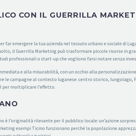
ICO CON IL GUERRILLA MARKET
far emergere la tua azienda nel tessuto urbano e sociale di Lugan
olto, il Guerrilla Marketing può trasformare piccole risorse in gran
studi professionali o start-up che vogliono farsi notare senza inve
mmediata e alla misurabilità, con un occhio alla personalizzazione
e le campagne al contesto luganese: centro storico, lungolago, Par
 per moltiplicare l’effetto.
GANO
o è l’originalità rilevante per il pubblico locale: un’azione sorpre
 Marketing esempi Ticino funzionano perché la popolazione apprezza 
enti culturali e turistici.