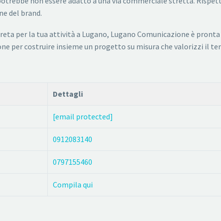
otrebbe non essere adatto a una via commerciale stretta. Rispetta
ne del brand.
creta per la tua attività a Lugano, Lugano Comunicazione è pronta
one per costruire insieme un progetto su misura che valorizzi il ter
Dettagli
[email protected]
0912083140
0797155460
Compila qui