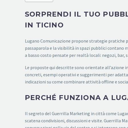
SORPRENDI IL TUO PUBBL
IN TICINO
Lugano Comunicazione propone strategie pratiche per 
passaparola e la visibilità in spazi pubblici contano m
a basso costo pensate per realtà locali: negozi, bar, 
Le proposte qui descritte sono orientate all’azione i
concreti, esempi operativi e suggerimenti per adattar
indicazioni su come combinare attività offline e social
PERCHÉ FUNZIONA A LU
Il segreto del Guerrilla Marketing in città come Lugan
scatena condivisioni, discussioni e visite. Guerrilla
conversazioni nelle vie del centro e si integrano con ev