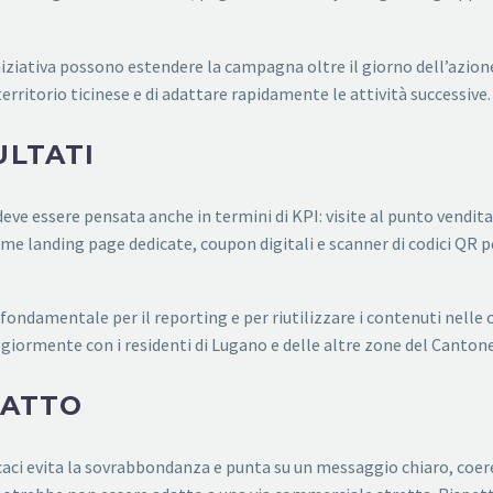
iniziativa possono estendere la campagna oltre il giorno dell’azione. 
rritorio ticinese e di adattare rapidamente le attività successive.
ULTATI
ve essere pensata anche in termini di KPI: visite al punto vendita
me landing page dedicate, coupon digitali e scanner di codici QR p
 fondamentale per il reporting e per riutilizzare i contenuti nelle
giormente con i residenti di Lugano e delle altre zone del Cantone
TATTO
caci evita la sovrabbondanza e punta su un messaggio chiaro, coere