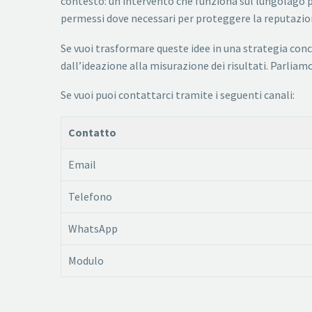
contesto: un intervento che funziona sul lungolago p
permessi dove necessari per proteggere la reputazio
Se vuoi trasformare queste idee in una strategia con
dall’ideazione alla misurazione dei risultati. Parliam
Se vuoi puoi contattarci tramite i seguenti canali:
Contatto
Email
Telefono
WhatsApp
Modulo