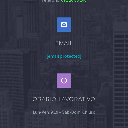
Telefono:
091 20 83 140


EMAIL
[email protected]


ORARIO LAVORATIVO
Lun-Ven: 9:19 – Sab-Dom: Chiuso