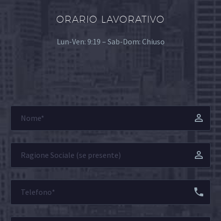
ORARIO LAVORATIVO
Lun-Ven: 9:19 – Sab-Dom: Chiuso