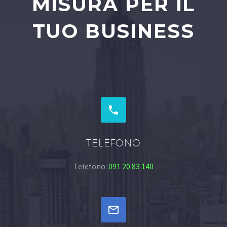
MISURA PER IL
TUO BUSINESS


TELEFONO
Telefono:
091 20 83 140

