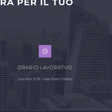
RA PER IL TUO


ORARIO LAVORATIVO
Lun-Ven: 9:19 – Sab-Dom: Chiuso