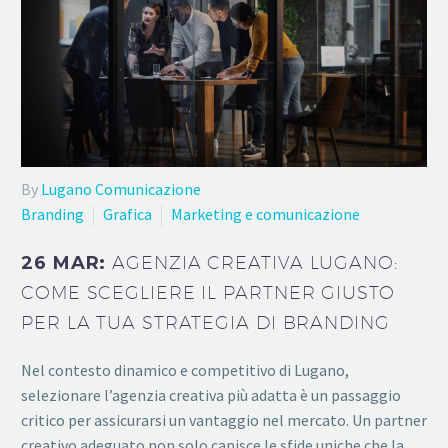
By
Lugano Comunicazione
Branding
Grafica
Marketing e comunicazione
26 MAR:
AGENZIA CREATIVA LUGANO:
COME SCEGLIERE IL PARTNER GIUSTO
PER LA TUA STRATEGIA DI BRANDING
Nel contesto dinamico e competitivo di Lugano,
selezionare l’agenzia creativa più adatta è un passaggio
critico per assicurarsi un vantaggio nel mercato. Un partner
creativo adeguato non solo capisce le sfide uniche che la