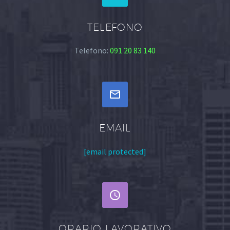
TELEFONO
Telefono:
091 20 83 140


EMAIL
[email protected]


ORARIO LAVORATIVO