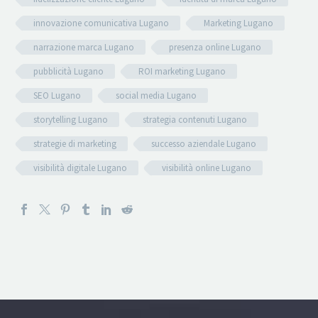
innovazione comunicativa Lugano
Marketing Lugano
narrazione marca Lugano
presenza online Lugano
pubblicità Lugano
ROI marketing Lugano
SEO Lugano
social media Lugano
storytelling Lugano
strategia contenuti Lugano
strategie di marketing
successo aziendale Lugano
visibilità digitale Lugano
visibilità online Lugano