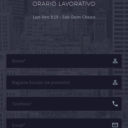
ORARIO LAVORATIVO
Lun-Ven: 9:19 – Sab-Dom: Chiuso