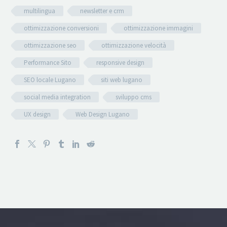
multilingua
newsletter e crm
ottimizzazione conversioni
ottimizzazione immagini
ottimizzazione seo
ottimizzazione velocità
Performance Sito
responsive design
SEO locale Lugano
siti web lugano
social media integration
sviluppo cms
UX design
Web Design Lugano