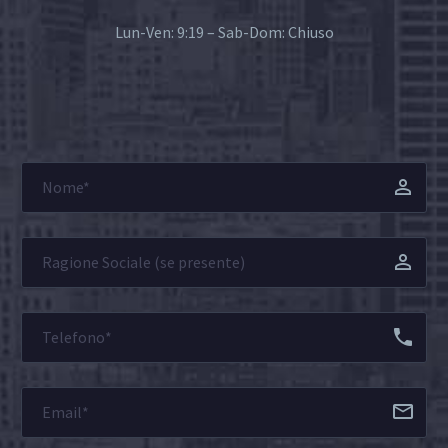
Lun-Ven: 9:19 – Sab-Dom: Chiuso