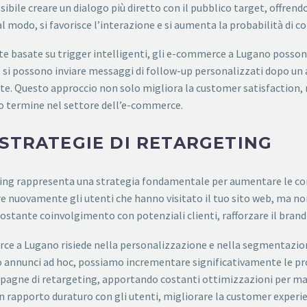
sibile creare un dialogo più diretto con il pubblico target, offrend
modo, si favorisce l’interazione e si aumenta la probabilità di c
e basate su trigger intelligenti, gli e-commerce a Lugano posso
, si possono inviare messaggi di follow-up personalizzati dopo un a
rate. Questo approccio non solo migliora la customer satisfaction
ngo termine nel settore dell’e-commerce.
 STRATEGIE DI RETARGETING
ng rappresenta una strategia fondamentale per aumentare le conve
ere nuovamente gli utenti che hanno visitato il tuo sito web, ma
stante coinvolgimento con potenziali clienti, rafforzare il brand 
rce a Lugano risiede nella personalizzazione e nella segmentazion
 annunci ad hoc, possiamo incrementare significativamente le pro
ne di retargeting, apportando costanti ottimizzazioni per massim
un rapporto duraturo con gli utenti, migliorare la customer experi