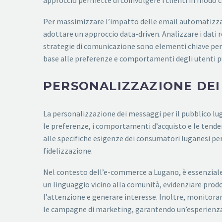
approccio permette di coinvolgere i clienti in modo c
Per massimizzare l’impatto delle email automatizz
adottare un approccio data-driven. Analizzare i dati r
strategie di comunicazione sono elementi chiave per 
base alle preferenze e comportamenti degli utenti pu
PERSONALIZZAZIONE DEI
La personalizzazione dei messaggi per il pubblico 
le preferenze, i comportamenti d’acquisto e le tenden
alle specifiche esigenze dei consumatori luganesi pe
fidelizzazione.
Nel contesto dell’e-commerce a Lugano, è essenziale in
un linguaggio vicino alla comunità, evidenziare prodot
l’attenzione e generare interesse. Inoltre, monitor
le campagne di marketing, garantendo un’esperienza p