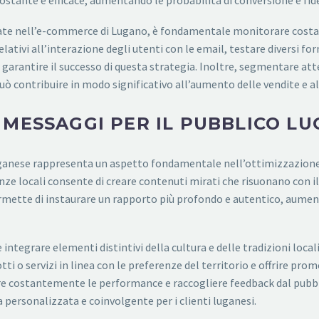
ostante e efficace, aumentando le probabilità di conversione e fid
ate nell’e-commerce di Lugano, è fondamentale monitorare cos
elativi all’interazione degli utenti con le email, testare diversi 
garantire il successo di questa strategia. Inoltre, segmentare at
ò contribuire in modo significativo all’aumento delle vendite e al
 MESSAGGI PER IL PUBBLICO L
luganese rappresenta un aspetto fondamentale nell’ottimizzazion
ze locali consente di creare contenuti mirati che risuonano con il
rmette di instaurare un rapporto più profondo e autentico, aument
tegrare elementi distintivi della cultura e delle tradizioni locali
ti o servizi in linea con le preferenze del territorio e offrire pr
are costantemente le performance e raccogliere feedback dal pub
ersonalizzata e coinvolgente per i clienti luganesi.