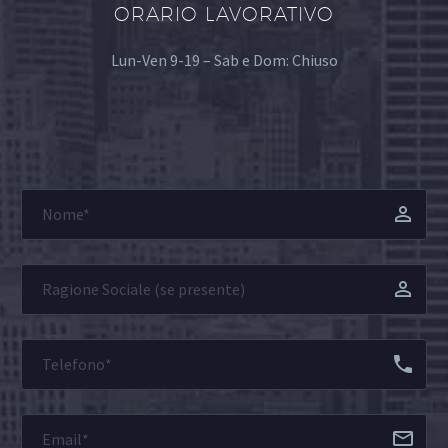
ORARIO LAVORATIVO
Lun-Ven 9-19 – Sab e Dom: Chiuso