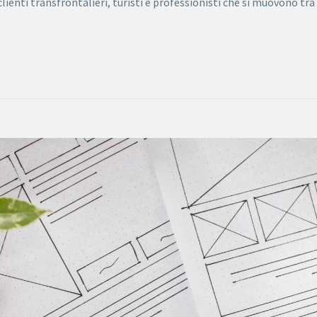
lienti transfrontalieri, turisti e professionisti che si muovono tr