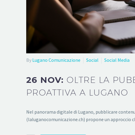
By
Lugano Comunicazione
Social
Social Media
26 NOV:
OLTRE LA PUB
PROATTIVA A LUGANO
Nel panorama digitale di Lugano, pubblicare contenut
(laluganocomunicazione.ch) propone un approccio che 