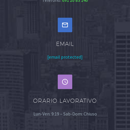
Telefono:
091 20 83 140


EMAIL
[email protected]


ORARIO LAVORATIVO
Lun-Ven: 9:19 – Sab-Dom: Chiuso