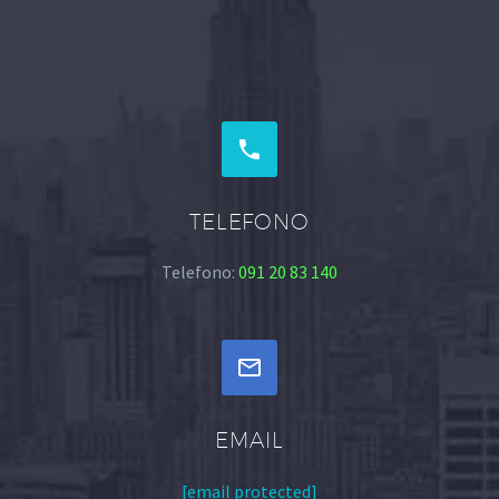


TELEFONO
Telefono:
091 20 83 140


EMAIL
[email protected]