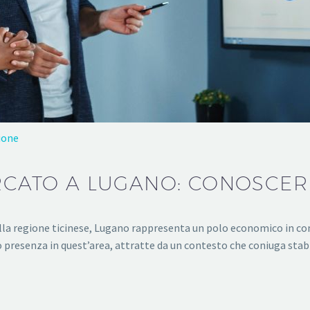
ione
ERCATO A LUGANO: CONOSCE
 nella regione ticinese, Lugano rappresenta un polo economico in c
o presenza in quest’area, attratte da un contesto che coniuga stabil