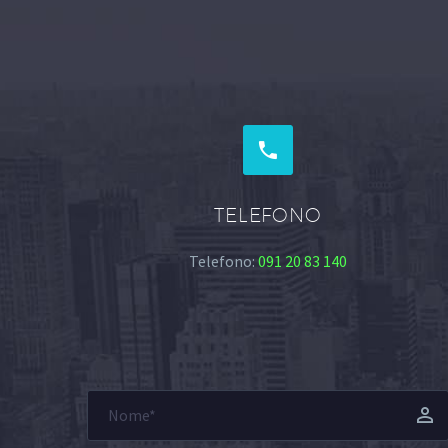


TELEFONO
Telefono:
091 20 83 140