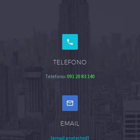


TELEFONO
Telefono:
091 20 83 140


EMAIL
[email protected]