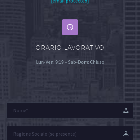
[email protected]


ORARIO LAVORATIVO
Lun-Ven: 9:19 – Sab-Dom: Chiuso