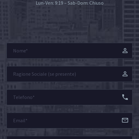
Lun-Ven: 9:19 – Sab-Dom: Chiuso