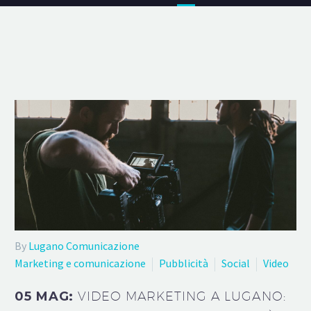
By
Lugano Comunicazione
Marketing e comunicazione
Pubblicità
Social
Video
05 MAG:
VIDEO MARKETING A LUGANO: