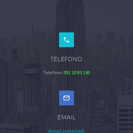


TELEFONO
Telefono:
091 20 83 140


EMAIL
[email protected]