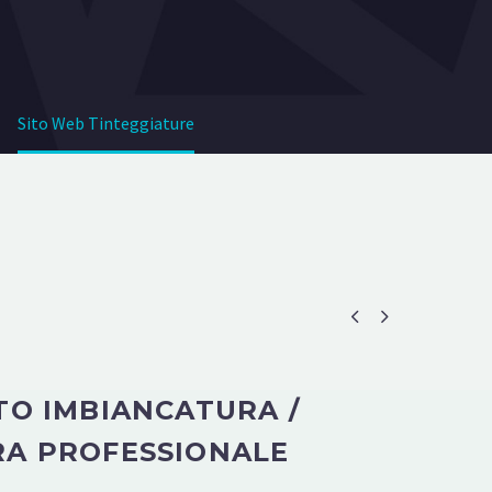
Sito Web Tinteggiature


TO IMBIANCATURA /
RA PROFESSIONALE