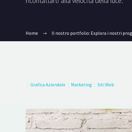
ricontattarti alla velocità della luce.
Home
Il nostro portfolio: Esplora i nostri pro
Grafica Aziendale
Marketing
Siti Web