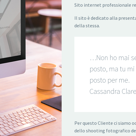
Sito internet professionale r
Il sito è dedicato alla present
della stessa.
…Non ho mai se
posto, ma tu mi 
posto per me.
Cassandra Clar
Per questo Cliente ci siamo o
dello shooting fotografico de