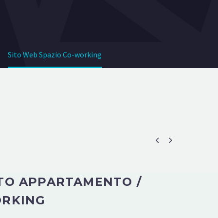
Sito Web Spazio Co-working


ITO APPARTAMENTO /
ORKING