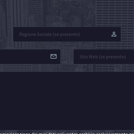
morizzazione dei miei dati nel vostro archivio esclusivamente per 