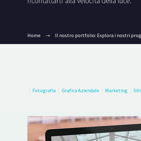
ricontattarti alla velocità della luce.
Home
Il nostro portfolio: Esplora i nostri pro
Fotografia
Grafica Aziendale
Marketing
Sit