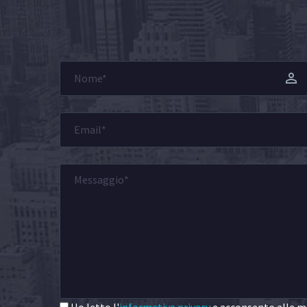
Ho letto l'
informativa privacy
e acconsento alla me