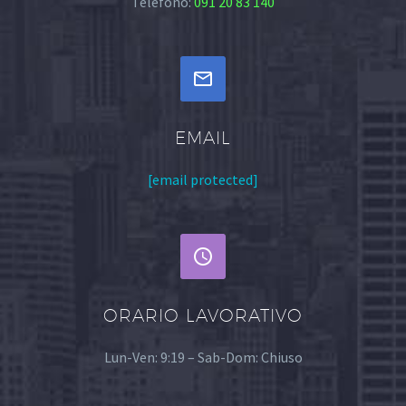
Telefono:
091 20 83 140


EMAIL
[email protected]


ORARIO LAVORATIVO
Lun-Ven: 9:19 – Sab-Dom: Chiuso