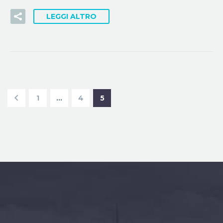
LEGGI ALTRO
1
…
4
5